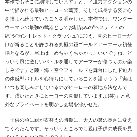
本作でもそこに期待しています」と、ド迫力アクションの
中で描かれる最強ヒーローの葛藤、そして成長する姿に心
を掴まれ続けていることを明かした。本作では、ワンダー
ウーマンの最強の武器としてお馴染みの“ヘスティアの
縄”や“ガントレット・クラッシュ”に加え、真のヒーローだ
けが斬ることを許される究極の鎧ゴールドアーマーが初登
場となるが、尾上は「めちゃくちゃかっこいいですね。ど
ういう風に激しいバトルを通してアーマーが傷つくのか楽
しみです」と陸・海・空全フィールドを舞台にしたド迫力
の体感型バトルを心待ちにしていることを語りつつ「実は
いつも楽しみにしているのがヒーローの着地方法なんで
す。躓いたときにヒーローの真似していますよ(笑)」と意
外なプライベートを明かし会場を沸かせた。
「子供の頃に親が衣替えの時期に、大人の箸の長さに変え
てくれたんです。そういうところでも親は子供の成長を見