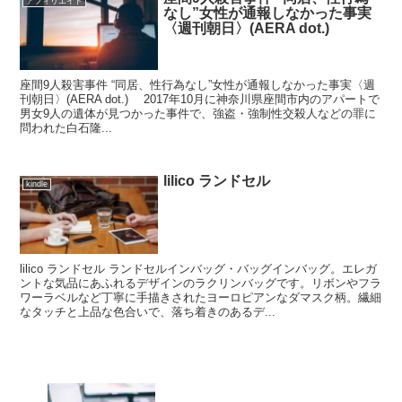
アフィリエイト
なし”女性が通報しなかった事実
〈週刊朝日〉(AERA dot.)
座間9人殺害事件 “同居、性行為なし”女性が通報しなかった事実〈週
刊朝日〉(AERA dot.) 2017年10月に神奈川県座間市内のアパートで
男女9人の遺体が見つかった事件で、強盗・強制性交殺人などの罪に
問われた白石隆...
lilico ランドセル
kindle
lilico ランドセル ランドセルインバッグ・バッグインバッグ。エレガ
ントな気品にあふれるデザインのラクリンバッグです。リボンやフラ
ワーラベルなど丁寧に手描きされたヨーロピアンなダマスク柄。繊細
なタッチと上品な色合いで、落ち着きのあるデ...