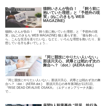
猫飼いさんが告白！ 「飼う前に
ねこのきもち WEB MAGAZINE
抱いていた理想」と「予想外の現
実」(ねこのきもち WEB
MAGAZINE)
猫飼いさんが告白！ 「飼う前に抱いていた理想」と「予想外の現
実」(ねこのきもち WEB MAGAZINE) 猫と暮らす前、「猫を飼った
ら、こんな生活を送りたいな」などと、いろんな理想を抱いたり、妄
想している方も多いでしょう...
「同じ競技にやりたい人いない」
AERA dot.
那須川天心、武尊とは戦わず次の
舞台へ？〈dot.〉(AERA dot.)
「同じ競技にやりたい人いない」那須川天心、武尊とは戦わず次の舞
台へ？〈dot.〉(AERA dot.) 那須川天心の本年第3戦が11月1日、
『RISE DEAD OR ALIVE OSAKA』（エディオンアリーナ大阪）
で...
座間9人殺害事件 “同居、性行為