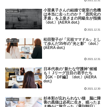
2021.12.31
小室眞子さんの結婚で皇室の危機
AERA dot.
は本当に去ったのか？「庶民化の
矛盾」を上皇さまの同級生が指摘
〈dot.〉(AERA dot.)
2021.12.31
松田聖子が「元祖ママドル」とし
AERA dot.
て歩んだ35年の“光と影”〈dot.〉
(AERA dot.)
2021.12.31
日本代表の“新たな守護神”候補
AERA dot.
も！ Jリーグ注目の若手たち
【GK・DF編】〈dot.〉(AERA
dot.)
2021.12.30
杉本彩が忘れられない猫 脳に障
AERA dot.
害の黒猫は必死に生き、眠ったま
ま静かに旅立った〈週刊朝日〉