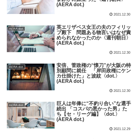
(AERA dot.)
2021.12.30
英エリザベス女王の夫のフィリッ
AERA dot.
プ殿下 問題ある物言いはなぜ責
められなかったのか〈週刊朝日〉
(AERA dot.)
2021.12.30
安倍、菅政権の“懐刀”が大阪の特
AERA dot.
別顧問に就任 「岸田政権にケン
カ仕掛けた」と波紋〈dot.〉
(AERA dot.)
2021.12.30
巨人は年俸に“不釣り合い”な選手
AERA dot.
続出 「コスパの悪かった男」た
ち【セ・リーグ編】〈dot.〉
(AERA dot.)
2021.12.29