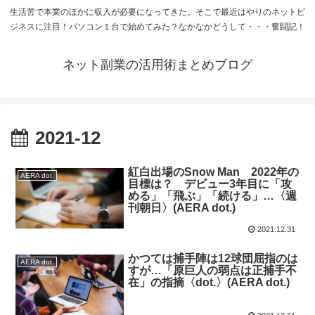
生活苦で本業のほかに収入が必要になってきた。そこで最近はやりのネットビ
ジネスに注目！パソコン１台で始めてみた？なかなかどうして・・・奮闘記！
ネット副業の活用術まとめブログ
2021-12
紅白出場のSnow Man 2022年の
AERA dot.
目標は？ デビュー3年目に「攻
める」「飛ぶ」「続ける」…〈週
刊朝日〉(AERA dot.)
2021.12.31
かつては捕手陣は12球団屈指のは
AERA dot.
すが…「原巨人の弱点は正捕手不
在」の指摘〈dot.〉(AERA dot.)